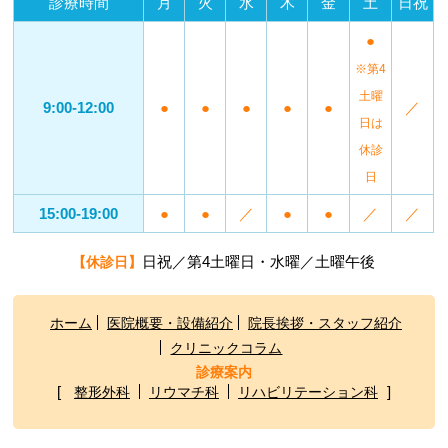
診療時間
月
火
水
木
金
土
日祝
●
※第4
土曜
9:00-12:00
●
●
●
●
●
／
日は
休診
日
15:00-19:00
●
●
／
●
●
／
／
日祝／第4土曜日・水曜／土曜午後
【休診日】
ホーム
医院概要・設備紹介
院長挨拶・スタッフ紹介
クリニックコラム
診療案内
整形外科
リウマチ科
リハビリテーション科