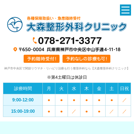
神戸市中央区で関節リウマチ・リハビリ治療も行う整形外科なら【大森整形外科クリニック】
※第4土曜日は休診日
診療時間
月
火
水
木
金
土
日祝
9:00-12:00
●
●
●
●
●
●
／
15:00-19:00
●
●
／
●
●
／
／